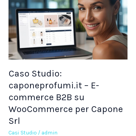
caponeprofumi.it
–
E-
commerce
B2B
su
WooCommerce
per
Caso Studio:
Capone
caponeprofumi.it – E-
Srl
commerce B2B su
WooCommerce per Capone
Srl
Casi Studio
/
admin