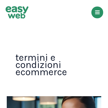
Vai
al
contenuto
termini e
condizioni
ecommerce
Caso
Studio: