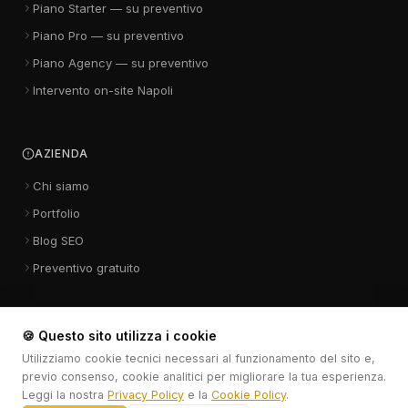
Piano Starter — su preventivo
Piano Pro — su preventivo
Piano Agency — su preventivo
Intervento on-site Napoli
AZIENDA
Chi siamo
Portfolio
Blog SEO
Preventivo gratuito
🍪 Questo sito utilizza i cookie
Utilizziamo cookie tecnici necessari al funzionamento del sito e,
Nexta Studio di Mario D'Angelo · Viale dei Tigli 19 · Casalnuovo di
previo consenso, cookie analitici per migliorare la tua esperienza.
Napoli (NA) 80013 · P.IVA IT10375661211
Leggi la nostra
Privacy Policy
e la
Cookie Policy
.
351 358 7973
·
info@nextastudio.it