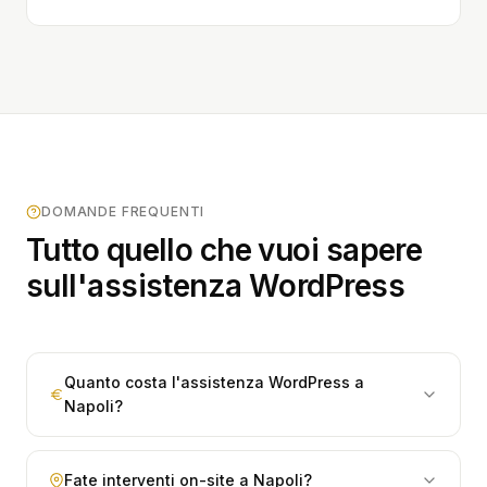
DOMANDE FREQUENTI
Tutto quello che vuoi sapere
sull'assistenza WordPress
Quanto costa l'assistenza WordPress a
Napoli?
L'assistenza WordPress a Napoli parte da 30€/mese,
Fate interventi on-site a Napoli?
IVA esclusa, per il piano Starter con aggiornamenti