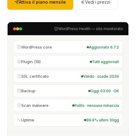
Attiva il piano mensile
Vedi i prezzi
WordPress Health — sito monitorato
WordPress core
Aggiornato 6.7.2
Plugin (18)
Tutti aggiornati
SSL certificato
Valido · scade 2026
Backup
Oggi 03:00 · OK
Scan malware
Pulito · nessuna minaccia
Uptime
99.9% ultimi 30gg