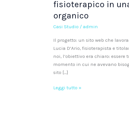
fisioterapico in u
da
organico
traffico
organico
Casi Studio
/
admin
Il progetto: un sito web che lavor
Lucia D’Ario, fisioterapista e titol
noi, l’obiettivo era chiaro: essere 
momento in cui ne avevano bisogn
sito […]
Leggi tutto »