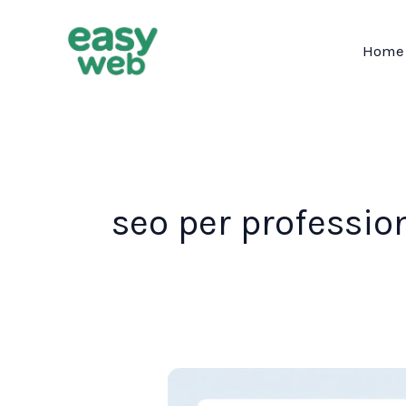
Vai
al
Home
contenuto
seo per profession
Da
invisibile