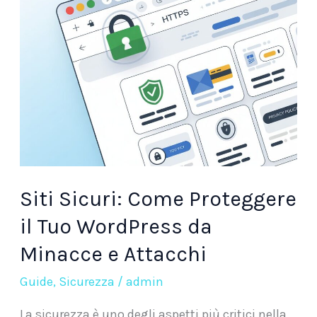
Proteggere
il
Tuo
WordPress
da
Minacce
e
Attacchi
Siti Sicuri: Come Proteggere
il Tuo WordPress da
Minacce e Attacchi
Guide
,
Sicurezza
/
admin
La sicurezza è uno degli aspetti più critici nella