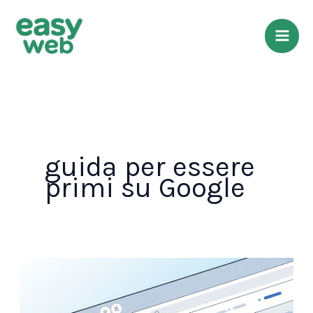
Vai
al
contenuto
guida per essere
primi su Google
Siti
Sicuri:
Come