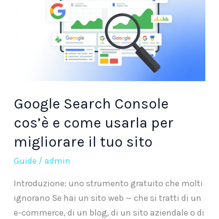
cos’è
e
come
usarla
per
migliorare
il
Google Search Console
tuo
cos’è e come usarla per
sito
migliorare il tuo sito
Guide
/
admin
Introduzione: uno strumento gratuito che molti
ignorano Se hai un sito web — che si tratti di un
e-commerce, di un blog, di un sito aziendale o di