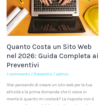
Web
nel
2026:
Guida
Completa
ai
Quanto Costa un Sito Web
Preventivi
nel 2026: Guida Completa ai
Preventivi
1 commento
/
Preventivi
/
admin
Stai pensando di creare un sito web per la tua
attività e la prima domanda che ti viene in
mente è: quanto mi costerà? La risposta non è